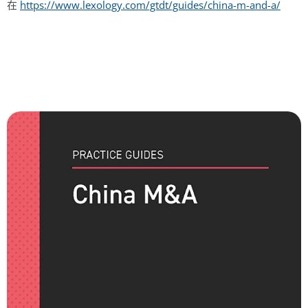
在
https://www.lexology.com/gtdt/guides/china-m-and-a/