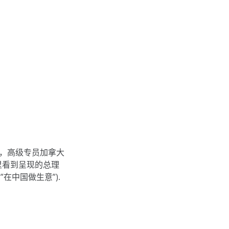
劳，高级专员加拿大
里看到呈现的总理
题为”在中国做生意”).