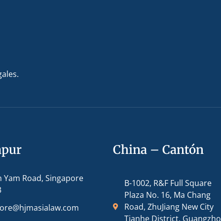
gales.
apur
China – Cantón
m Yam Road, Singapore
B-1002, R&F Full Square
3
Plaza No. 16, Ma Chang
Road, ZhuJiang New City
pore@hjmasialaw.com
Tianhe District, Guangzh