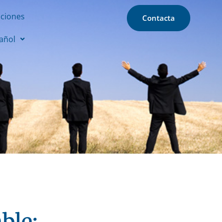
aciones
Contacta
añol
ble: