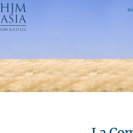
In
La Com