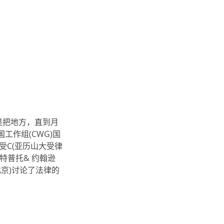
是把地方，直到月
工作组(CWG)国
受C(亚历山大受律
特普托& 约翰逊
师，北京)讨论了法律的