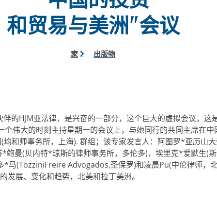
和贸易与美洲"会议
家
出版物
合作伙伴的HJM亚法律，是兴奋的一部分，这个巨大的虚拟会议，这
琳有一个伟大的时刻主持星期一的会议上，与她同行的共同主席在中国
刘(均和师事务所，上海). 群组；该专家发言人：阿图罗*亚历山大
*鲍曼(贝内特*琼斯的律师事务所，多伦多)，埃里克*爱默生(斯
*马(TozziniFreire Advogados,圣保罗)和凌晨Pu(中伦律
的发展、变化和趋势，北美和拉丁美洲。