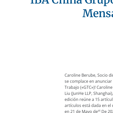
Mensa
Caroline Berube, Socio di
se complace en anunciar l
Trabajo («GTC»)! Caroline
Liu (JunHe LLP, Shanghai),
edición reúne a 15 artícu
artículos está dada en e
st
en 21 de Mayo de
De 202