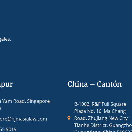
gales.
apur
China – Cantón
m Yam Road, Singapore
B-1002, R&F Full Square
3
Plaza No. 16, Ma Chang
Road, ZhuJiang New City
pore@hjmasialaw.com
Tianhe District, Guangzh
55 9019