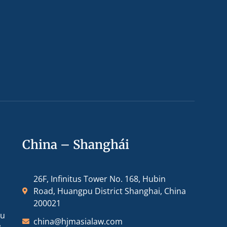
China – Shanghái
26F, Infinitus Tower No. 168, Hubin
Road, Huangpu District Shanghai, China
200021
ou
china@hjmasialaw.com