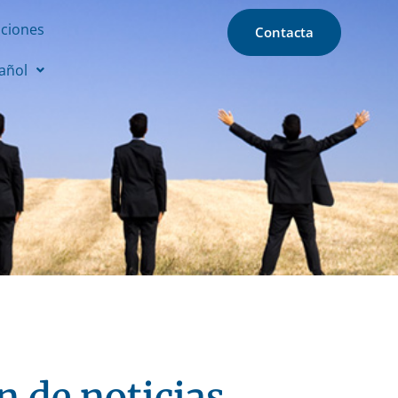
aciones
Contacta
añol
 de noticias,