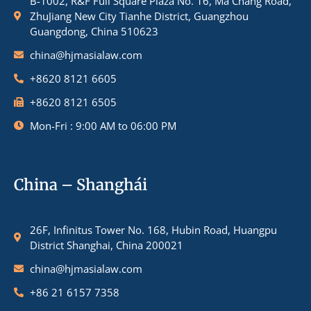
B-1002, R&F Full Square Plaza No. 16, Ma Chang Road,
ZhuJiang New City Tianhe District, Guangzhou
Guangdong, China 510623
china@hjmasialaw.com
+8620 8121 6605
+8620 8121 6505
Mon-Fri : 9:00 AM to 06:00 PM
China – Shanghái
26F, Infinitus Tower No. 168, Hubin Road, Huangpu
District Shanghai, China 200021
china@hjmasialaw.com
+86 21 6157 7358