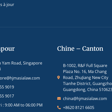
s à jour
apour
Chine – Canton
m Yam Road, Singapore
B-1002, R&F Full Square
3
Plaza No. 16, Ma Chang
Road, ZhuJiang New City
pore@hjmasialaw.com
Tianhe District, Guangzh
55 9019
Guangdong, China 51062
55 9017
china@hjmasialaw.com
i : 9:00 AM to 06:00 PM
+8620 8121 6605