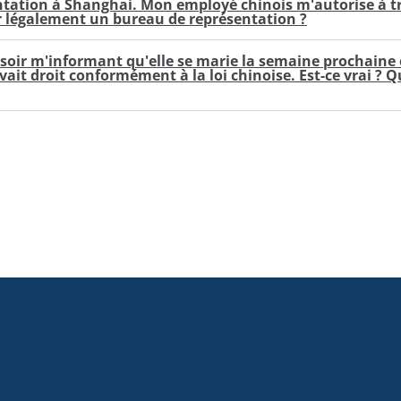
entation à Shanghai. Mon employé chinois m'autorise à tra
rir légalement un bureau de représentation ?
 soir m'informant qu'elle se marie la semaine prochaine 
 avait droit conformément à la loi chinoise. Est-ce vrai ? 