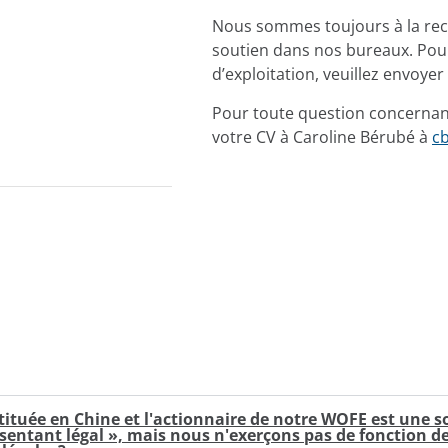
Nous sommes toujours à la rec
soutien dans nos bureaux. Pour
d’exploitation, veuillez envoyer
Pour toute question concernant 
votre CV à Caroline Bérubé à
c
uée en Chine et l'actionnaire de notre WOFE est une soc
sentant légal », mais nous n'exerçons pas de fonction de