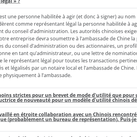
légal » ?
 est une personne habilitée à agir (et donc à signer) au nom d
dèrent comme représentant légal la personne habilitée à agir
t du conseil d’administration. Les autorités chinoises exi
 votre entreprise devra soumettre à l’ambassade de Chine l
tes du conseil d’administration ou des actionnaires, un profil
ne en tant qu’administrateur, ou une lettre de nominatio
le représentant légal pour toutes les transactions pertine
s et légalisés par un notaire local et l’ambassade de Chine.
te physiquement à l’ambassade.
oins strictes pour un brevet de mode d'utilité que pour 
ructrice de nouveauté pour un modèle d'utilité chinois d
ravaillé en étroite collaboration avec un Chinois rencontré
ique (probablement un bureau de représentation). Puis-