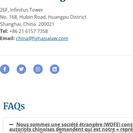
26F, Infinitus Tower
No. 168, Hubin Road, Huangpu District
Shanghai, China 200021
Tel:
+86 21 6157 7358
Email:
china@hjmasialaw.com
FAQs
Nous sommes une société étrangère (WOFE) constit
autorités chinoises demandent qui est notre « repré