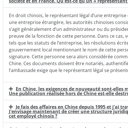
société et en France. Qu'est-ce qu'un « représentant 
En droit chinois, le représentant légal d’une entreprise
une entreprise étrangère, les autorités chinoises consi
s’agit généralement d’un administrateur ou du présiden
preuve de la fonction de cette personne. Dans ce cas,
tels que les statuts de l’entreprise, les résolutions écri
gouvernement local mentionnant le nom de cette person
signature. Cette personne sera alors considérée comme 
Chine. Ces documents doivent être notariés, authentifié
l’ambassade exige que le représentant légal se présen
En Chine, les exigences de nouveauté sont-elles m
Une publication réalisée hors de Chine est-elle dest
Je fais des affaires en Chine depuis 1995 et j'ai t
J'envisage maintenant de créer une structure jurid
cet employé chinois ?