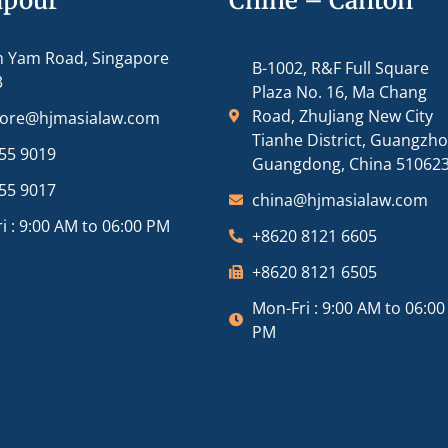
apour
Chine – Canton
m Yam Road, Singapore
B-1002, R&F Full Square
3
Plaza No. 16, Ma Chang
Road, ZhuJiang New City
pore@hjmasialaw.com
Tianhe District, Guangzh
55 9019
Guangdong, China 51062
55 9017
china@hjmasialaw.com
i : 9:00 AM to 06:00 PM
+8620 8121 6605
+8620 8121 6505
Mon-Fri : 9:00 AM to 06:00
PM