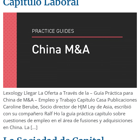
Capítulo Laboral
Lexology Llegar La Oferta a Través de la – Guía Práctica para
China de M&A – Empleo y Trabajo Capítulo Casa Publicaciones
Caroline Berube, Socio director de HJM Ley de Asia, escribió
con su compañero Ralf Ho la guía práctica capítulo sobre
cuestiones de empleo en el área de fusiones y adquisiciones
en China. La […]