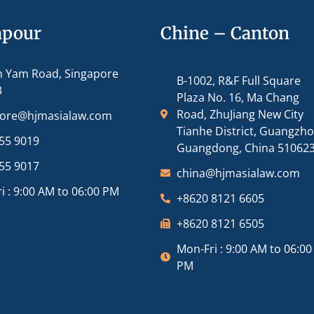
apour
Chine – Canton
m Yam Road, Singapore
B-1002, R&F Full Square
3
Plaza No. 16, Ma Chang
Road, ZhuJiang New City
pore@hjmasialaw.com
Tianhe District, Guangzh
55 9019
Guangdong, China 51062
55 9017
china@hjmasialaw.com
i : 9:00 AM to 06:00 PM
+8620 8121 6605
+8620 8121 6505
Mon-Fri : 9:00 AM to 06:00
PM