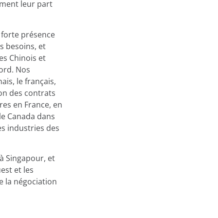
ment leur part
 forte présence
s besoins, et
es Chinois et
Nord. Nos
is, le français,
tion des contrats
ires en France, en
t le Canada dans
es industries des
 à Singapour, et
est et les
e la négociation