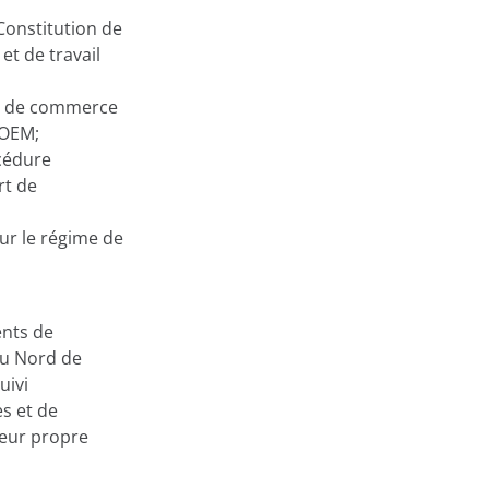
 Constitution de
et de travail
ds de commerce
 OEM;
océdure
rt de
sur le régime de
ents de
 du Nord de
uivi
es et de
 leur propre