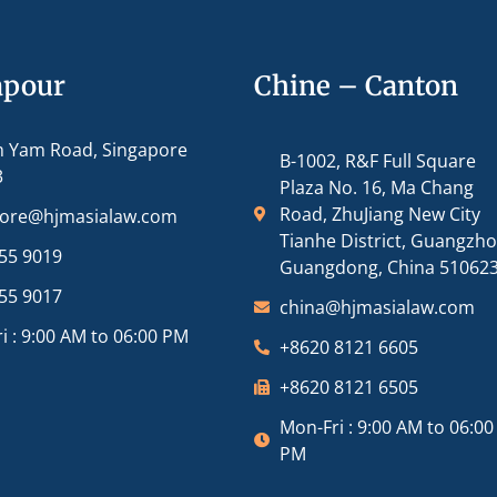
apour
Chine – Canton
m Yam Road, Singapore
B-1002, R&F Full Square
3
Plaza No. 16, Ma Chang
Road, ZhuJiang New City
pore@hjmasialaw.com
Tianhe District, Guangzh
55 9019
Guangdong, China 51062
55 9017
china@hjmasialaw.com
i : 9:00 AM to 06:00 PM
+8620 8121 6605
+8620 8121 6505
Mon-Fri : 9:00 AM to 06:00
PM